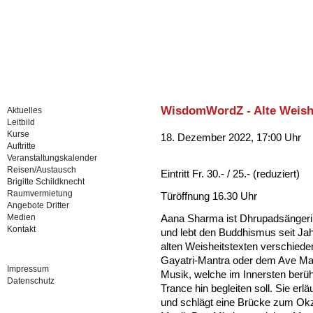
WisdomWordZ - Alte Weishe
Aktuelles
Leitbild
Kurse
18. Dezember 2022, 17:00 Uhr
Auftritte
Veranstaltungskalender
Reisen/Austausch
Eintritt Fr. 30.- / 25.- (reduziert)
Brigitte Schildknecht
Raumvermietung
Türöffnung 16.30 Uhr
Angebote Dritter
Medien
Aana Sharma ist Dhrupadsängerin
Kontakt
und lebt den Buddhismus seit Jah
alten Weisheitstexten verschied
Gayatri-Mantra oder dem Ave Mari
Impressum
Musik, welche im Innersten berü
Datenschutz
Trance hin begleiten soll. Sie erl
und schlägt eine Brücke zum Okz