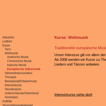
Kurse: Weltmusik
Aktuelles
Leitbild
Kurse
Traditionelle europäische Mus
Tanz
Weltmusik
Unser Interesse gilt vor allem de
Arabische Musik
Ab 2008 werden wir Kurse zu Th
Chinesische Musik
Liedern und Tänzen anbieten.
Indische Musik
Europäische Volksmusik
Stimme/Improvisation
Therapie
Bewegung/Entspannung
Intensivkurse
Stundenplan
Unterrichtende/Sekretariat
Intensivkurse siehe dort!
Anmelden
Auftritte
Veranstaltungskalender